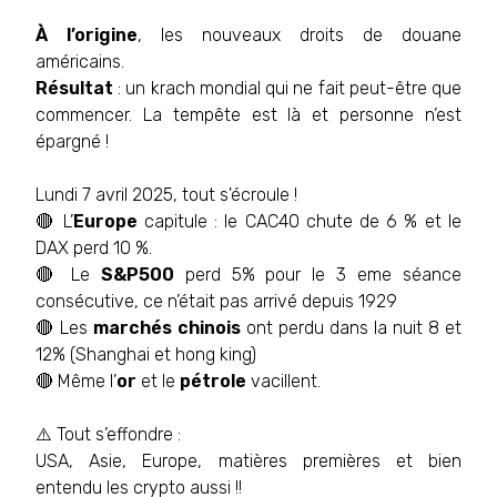
À l’origine
, les nouveaux droits de douane
américains.
Résultat
: un krach mondial qui ne fait peut-être que
commencer. La tempête est là et personne n’est
épargné !
Lundi 7 avril 2025, tout s'écroule !
🔴 L’
Europe
capitule : le CAC40 chute de 6 % et le
DAX perd 10 %.
🔴 Le
S&P500
perd 5% pour le 3 eme séance
consécutive, ce n’était pas arrivé depuis 1929
🔴 Les
marchés chinois
ont perdu dans la nuit 8 et
12% (Shanghai et hong king)
🔴 Même l’
or
et le
pétrole
vacillent.
⚠️ Tout s’effondre :
USA, Asie, Europe, matières premières et bien
entendu les crypto aussi !!