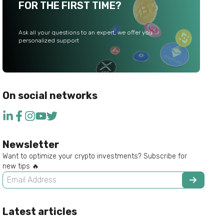
FOR THE FIRST TIME?
Ask all your questions to an expert, we offer you
personalized support
On social networks
Newsletter
Want to optimize your crypto investments? Subscribe for
new tips 🔥
Latest articles