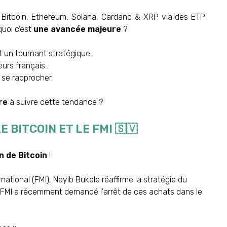
ns Bitcoin, Ethereum, Solana, Cardano & XRP via des ETP
quoi c’est
une avancée majeure
?
t un tournant stratégique.
urs français.
 se rapprocher.
re
à suivre cette tendance ?
 BITCOIN ET LE FMI 🇸🇻
 de Bitcoin
!
tional (FMI), Nayib Bukele réaffirme la stratégie du
e FMI a récemment demandé l'arrêt de ces achats dans le