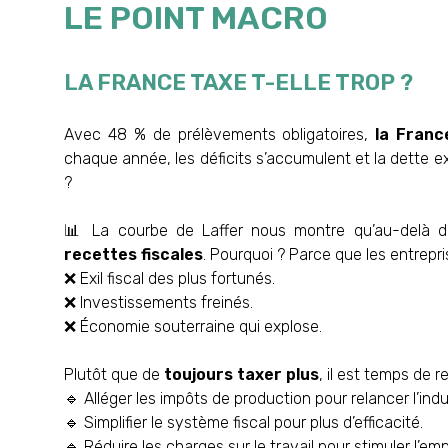
LE POINT MACRO
LA FRANCE TAXE T-ELLE TROP ?
Avec 48 % de prélèvements obligatoires,
la Franc
chaque année, les déficits s’accumulent et la dette ex
?
📊 La courbe de Laffer nous montre qu’au-delà d’
recettes fiscales
. Pourquoi ? Parce que les entrepri
❌ Exil fiscal des plus fortunés.
❌ Investissements freinés.
❌ Économie souterraine qui explose.
Plutôt que de
toujours taxer plus
, il est temps de r
🔹 Alléger les impôts de production pour relancer l’indu
🔹 Simplifier le système fiscal pour plus d’efficacité.
🔹 Réduire les charges sur le travail pour stimuler l’emp