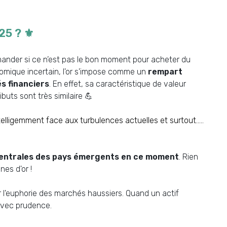
5 ? ⚜️
emander si ce n’est pas le bon moment pour acheter du
nomique incertain, l'or s'impose comme un
rempart
és financiers
. En effet, sa caractéristique de valeur
ibuts sont très similaire 💪
ntelligemment face aux turbulences actuelles et surtout…..
entrales des pays émergents en ce moment
. Rien
nes d'or !
 l'euphorie des marchés haussiers. Quand un actif
 avec prudence.