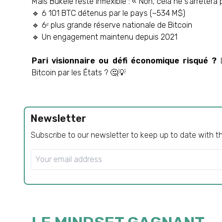
Mais Bukele reste inflexible : « Non, cela ne s’arrêtera 
🔹 6 101 BTC détenus par le pays (~534 M$)
🔹 6ᵉ plus grande réserve nationale de Bitcoin
🔹 Un engagement maintenu depuis 2021
Pari visionnaire ou défi économique risqué ?
L
Bitcoin par les États ? 🤔💡
Newsletter
Subscribe to our newsletter to keep up to date with t