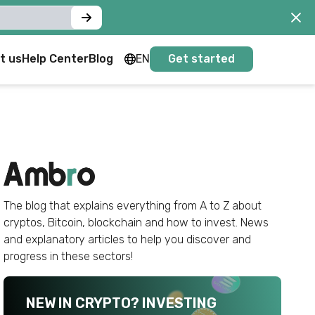
t us
Help Center
Blog
EN
Get started
FR
EN
The blog that explains everything from A to Z about
cryptos, Bitcoin, blockchain and how to invest. News
and explanatory articles to help you discover and
progress in these sectors!
NEW IN CRYPTO? INVESTING