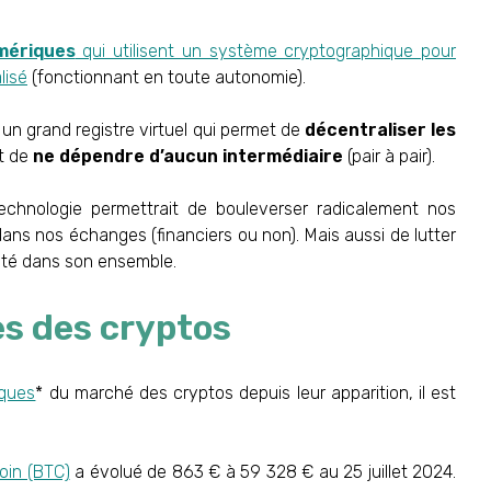
mériques
qui utilisent un système cryptographique pour
lisé
(fonctionnant en toute autonomie).
 un grand registre virtuel qui permet de
décentraliser les
et de
ne dépendre d’aucun intermédiaire
(pair à pair).
 technologie permettrait de bouleverser radicalement nos
dans nos échanges (financiers ou non). Mais aussi de lutter
iété dans son ensemble.
s des cryptos
iques
* du marché des cryptos depuis leur apparition, il est
coin (BTC)
a évolué de 863 € à 59 328 € au 25 juillet 2024.