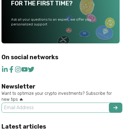
FOR THE FIRST TIME?
Ask all your questions to an expert, we offer you
personalized support
On social networks
Newsletter
Want to optimize your crypto investments? Subscribe for
new tips 🔥
Latest articles