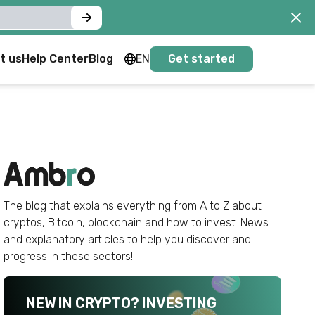
t us
Help Center
Blog
EN
Get started
FR
EN
The blog that explains everything from A to Z about
cryptos, Bitcoin, blockchain and how to invest. News
and explanatory articles to help you discover and
progress in these sectors!
NEW IN CRYPTO? INVESTING