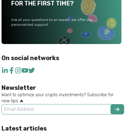
FOR THE FIRST TIME?
Ask all your questions to an expert, we offer you
personalized support
On social networks
Newsletter
Want to optimize your crypto investments? Subscribe for
new tips 🔥
Latest articles