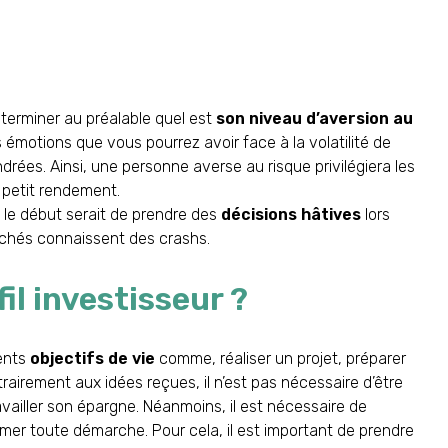
 déterminer au préalable quel est
son niveau d’aversion au
 émotions que vous pourrez avoir face à la volatilité de
rées. Ainsi, une personne averse au risque privilégiera les
c petit rendement.
s le début serait de prendre des
décisions
hâtives
lors
chés connaissent des crashs.
il investisseur ?
rents
objectifs de vie
comme, réaliser un projet, préparer
rairement aux idées reçues, il n’est pas nécessaire d’être
availler son épargne. Néanmoins, il est nécessaire de
er toute démarche. Pour cela, il est important de prendre