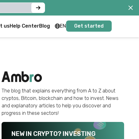
t us
Help Center
Blog
EN
Get started
FR
EN
The blog that explains everything from A to Z about
cryptos, Bitcoin, blockchain and how to invest. News
and explanatory articles to help you discover and
progress in these sectors!
NEW IN CRYPTO? INVESTING