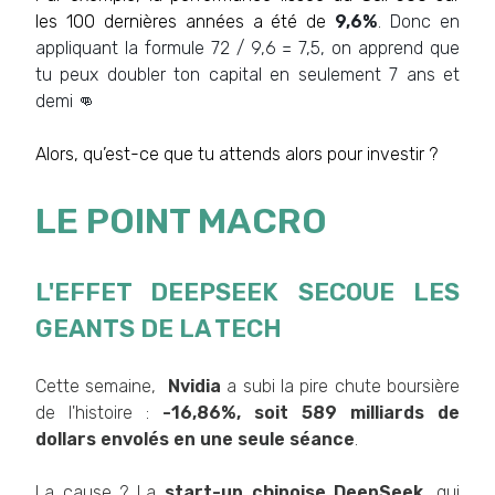
les 100 dernières années a été de
9,6%
. Donc en
appliquant la formule 72 / 9,6 = 7,5, on apprend que
tu peux doubler ton capital en seulement 7 ans et
demi 👊
Alors, qu’est-ce que tu attends alors pour investir ?
LE POINT MACRO
L'EFFET DEEPSEEK SECOUE LES
GEANTS DE LA TECH
Cette semaine,
Nvidia
a subi la pire chute boursière
de l'histoire :
-16,86%, soit 589 milliards de
dollars envolés en une seule séance
.
La cause ? La
start-up chinoise DeepSeek
, qui